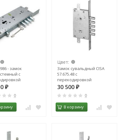
Цвет:
986 - замок
Замок сувальдный CISA
стемный с
57.675.48 с
одировкой
перекодировкой
50
30 500
₽
₽
0
0
орзину
В корзину