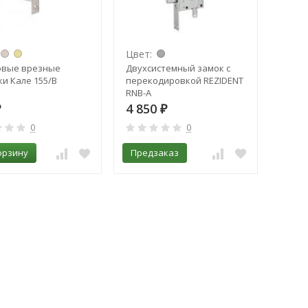
Цвет:
овые врезные
Двухсистемный замок с
и Кале 155/В
перекодировкой REZIDENT
RNB-A
4 850
₽
₽
0
0
орзину
Предзаказ