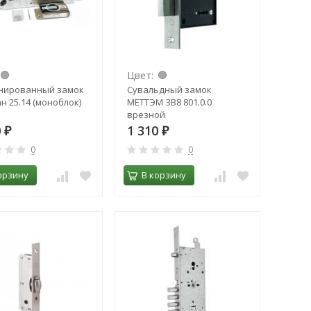
Цвет:
нированный замок
Сувальдный замок
н 25.14 (моноблок)
МЕТТЭМ ЗВ8 801.0.0
врезной
0
1 310
₽
₽
0
0
орзину
В корзину