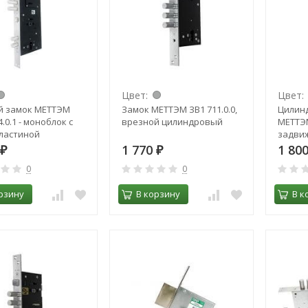
Цвет:
Цвет:
й замок МЕТТЭМ
Замок МЕТТЭМ ЗВ1 711.0.0,
Цилин
.0.1 - моноблок с
врезной цилиндровый
МЕТТЭМ
ластиной
задви
1 770
1 80
₽
₽
0
0
рзину
В корзину
В к