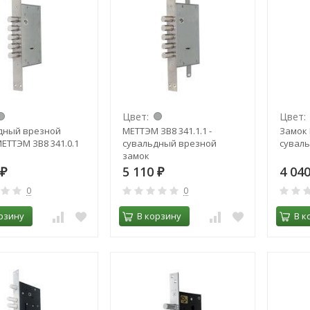
Цвет:
Цвет:
дный врезной
МЕТТЭМ ЗВ8 341.1.1 -
Замок 
ЕТТЭМ ЗВ8 341.0.1
cувальдный врезной
суваль
замок
5 110
4 04
₽
₽
0
0
рзину
В корзину
В к