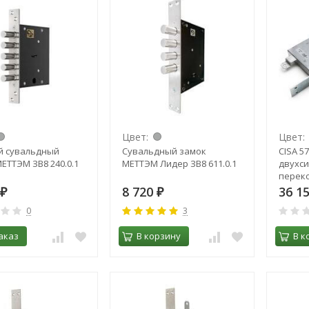
Цвет:
Цвет:
й сувальдный
Сувальдный замок
CISA 57
ЕТТЭМ ЗВ8 240.0.1
МЕТТЭМ Лидер ЗВ8 611.0.1
двухси
перек
8 720
36 1
₽
₽
0
3
аказ
В корзину
В к