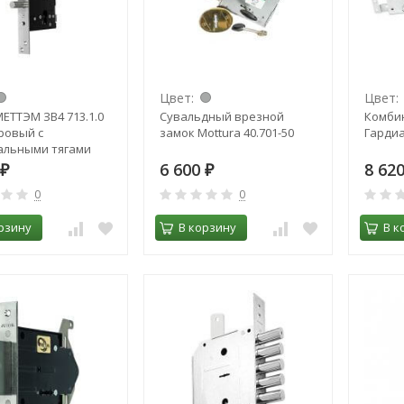
Цвет:
Цвет:
ЕТТЭМ ЗВ4 713.1.0
Сувальдный врезной
Комби
ровый с
замок Mottura 40.701-50
Гардиа
альными тягами
6 600
8 62
₽
₽
0
0
рзину
В корзину
В к