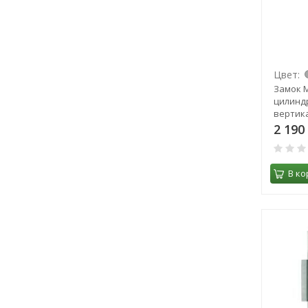
Цвет:
Замок М
цилинд
вертик
2 190
В ко