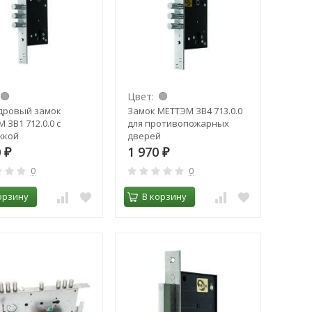
Цвет:
дровый замок
Замок МЕТТЭМ ЗВ4 713.0.0
 ЗВ1 712.0.0 с
для противопожарных
жкой
дверей
0
1 970
₽
₽
0
0
орзину
В корзину