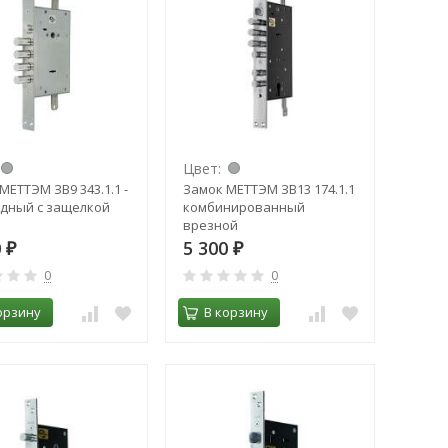
Цвет:
МЕТТЭМ ЗВ9 343.1.1 -
Замок МЕТТЭМ ЗВ13 174.1.1
дный с защелкой
комбинированный
врезной
0
5 300
₽
₽
0
0
орзину
В корзину