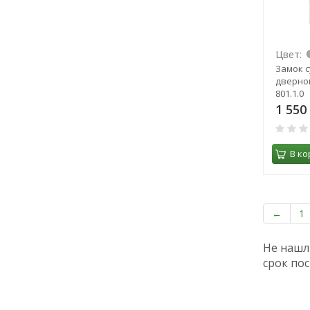
Цвет:
Замок 
дверно
801.1.0
1 550
В ко
←
1
Не нашл
срок пос