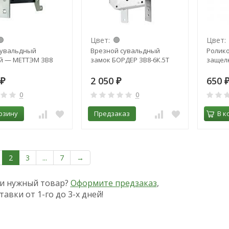
Цвет:
Цвет:
сувальдный
Врезной сувальдный
Ролик
й — МЕТТЭМ ЗВ8
замок БОРДЕР ЗВ8-6К.5Т
защелк
2 050
650
₽
₽
0
0
рзину
Предзаказ
В к
2
3
...
7
→
и нужный товар?
Оформите предзаказ
,
тавки от 1-го до 3-х дней!