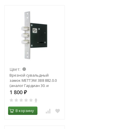
Цвет:
Врезной сувальдный
замок МЕТТЭМ ЗВ8 882.0.0
(аналог Гардиан 30. и
Border)
1 800
₽
0
В корзину