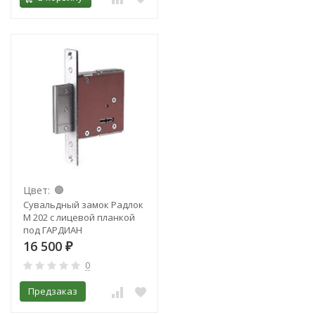
Цвет:
Сувальдный замок Радлок
М 202 с лицевой планкой
под ГАРДИАН
16 500
₽
0
Предзаказ