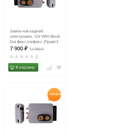
Замок накладной
электромех. 12V VIRO Block
Out фикс./нефикс. (Прав) 3
кл. 8967.712.1
7 900
₽
11 900
₽
0
В корзину
СКИДКА!