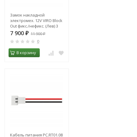
Замок накладной
электромех. 12V VIRO Block
Out фикс./нефикс. (Лев) 3
кл. 8967.712.2
7 900
₽
11 900
₽
0
В корзину
Кабель питания PC.RT01.08