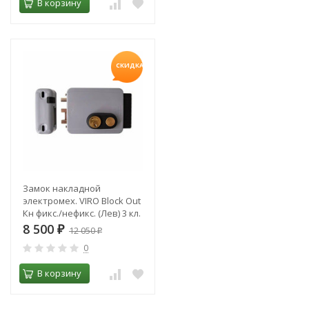
В корзину
СКИДКА!
Замок накладной
электромех. VIRO Block Out
Кн фикс./нефикс. (Лев) 3 кл.
8977.712.2
8 500
₽
12 050
₽
0
В корзину