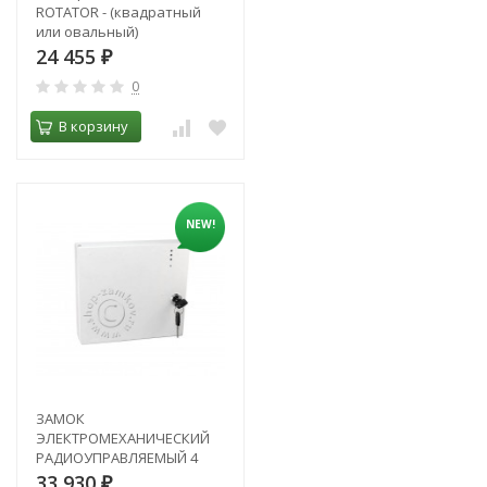
ROTATOR - (квадратный
или овальный)
24 455
₽
0
В корзину
NEW!
ЗАМОК
ЭЛЕКТРОМЕХАНИЧЕСКИЙ
РАДИОУПРАВЛЯЕМЫЙ 4
(U4) класса модель ЗЭ МВ
33 930
₽