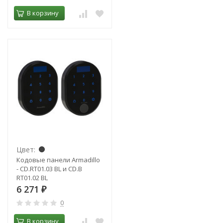
В корзину
Цвет:
Кодовые панели Armadillo
- CD.RT01.03 BL и CD.B
RT01.02 BL
6 271
₽
0
В корзину