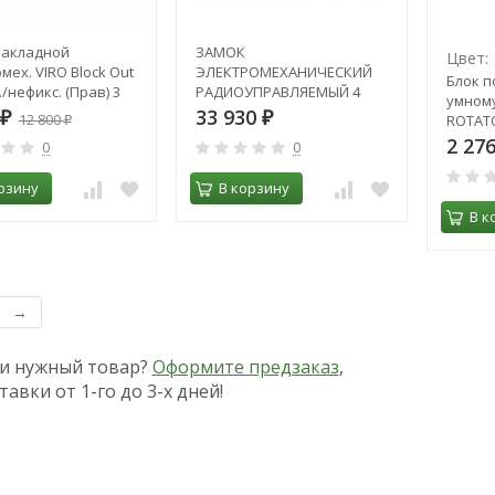
накладной
ЗАМОК
Цвет:
мех. VIRO Block Out
ЭЛЕКТРОМЕХАНИЧЕСКИЙ
Блок п
./нефикс. (Прав) 3
РАДИОУПРАВЛЯЕМЫЙ 4
умному
.712.1
(U4) класса модель ЗЭ МВ
33 930
₽
12 800
₽
ROTAT
₽
02.03 Меттэм
2 27
0
0
рзину
В корзину
В к
→
и нужный товар?
Оформите предзаказ
,
тавки от 1-го до 3-х дней!