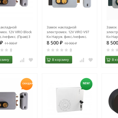
накладной
Замок накладной
Замок
мех. 12V VIRO Block
электромех. 12V VIRO V97
электр
с./нефикс. (Прав) 3
Кн Наруж. фикс./нефикс.
Кн Нар
.712.1
(Лев) 3 кл. 8973.712.2
(Прав) 
8 500
8 50
₽
11 900
₽
10 900
₽
₽
0
0
рзину
В корзину
В к
NEW!
СКИДКА!