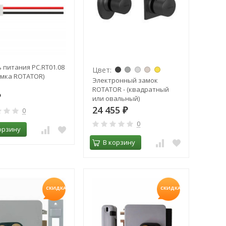
 питания PC.RT01.08
Цвет:
амка ROTATOR)
Электронный замок
ROTATOR - (квадратный
₽
или овальный)
24 455
0
₽
0
орзину
В корзину
СКИДКА!
СКИДКА!