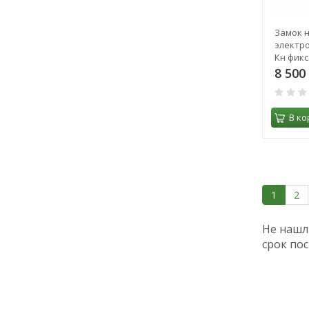
Замок 
электро
Кн фикс
кл. 8977
8 500
В ко
1
2
Не нашл
срок пос