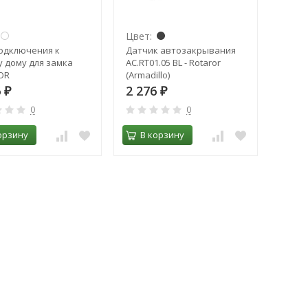
Цвет:
одключения к
Датчик автозакрывания
 дому для замка
AC.RT01.05 BL - Rotaror
OR
(Armadillo)
6
2 276
₽
₽
0
0
орзину
В корзину