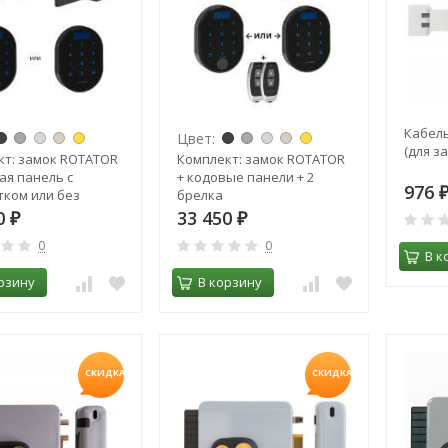
Кабель
Цвет:
(для з
кт: замок ROTATOR
Комплект: замок ROTATOR
ая панель с
+ кодовые панели + 2
976
тком или без
брелка
0
33 450
₽
₽
0
0
В к
рзину
В корзину
СКИДКА!
СКИДКА!