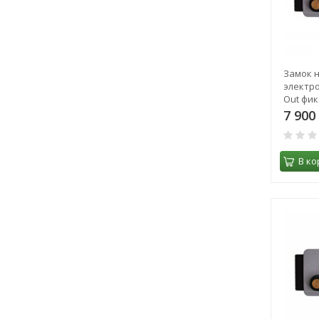
Замок 
электро
Out фик
кл. 8967
7 900
В ко