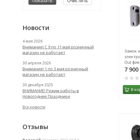
Очистить
Новости
4 мая 2026
Внимание! С 9 по 11 мая розничный
Замок 
магазин не работает
электро
Out фикс
30 апреля 2026
кл. 8967
7 900
Внимание! 1 по 3 мая розничный
магазин не работает
30 декабря 2025
В ко
ВНИМАНИЕ! Режим работы в
Новогодние Праздники
Все новости
Отзывы