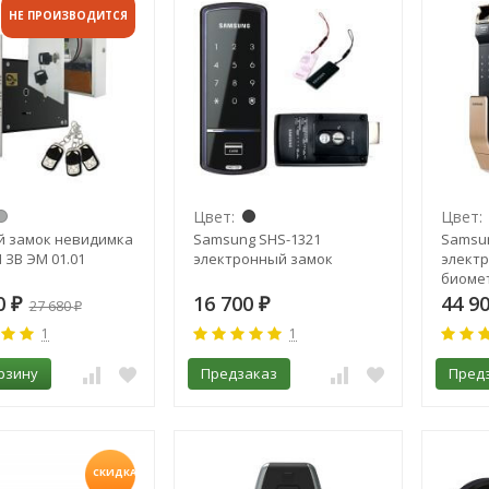
НЕ ПРОИЗВОДИТСЯ
Цвет:
Цвет:
й замок невидимка
Samsung SHS-1321
Samsun
ЗВ ЭМ 01.01
электронный замок
элект
биоме
0
16 700
44 9
₽
27 680
₽
₽
1
1
рзину
Предзаказ
Пред
СКИДКА!