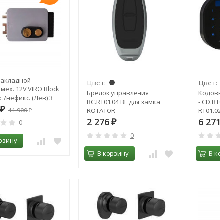
накладной
Цвет:
Цвет:
мех. 12V VIRO Block
Брелок управления
Кодовы
./нефикс. (Лев) 3
RC.RT01.04 BL для замка
- CD.RT
.712.2
₽
11 900
ROTATOR
RT01.02
₽
2 276
6 27
0
₽
0
рзину
В корзину
В к