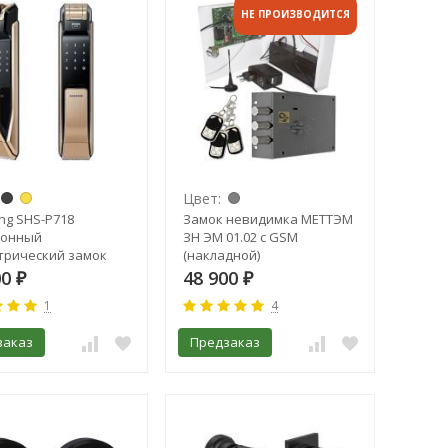
НЕ ПРОИЗВОДИТСЯ
Цвет:
g SHS-P718
Замок невидимка МЕТТЭМ
ронный
ЗН ЭМ 01.02 с GSM
трический замок
(накладной)
00
48 900
₽
₽
1
4
заказ
Предзаказ