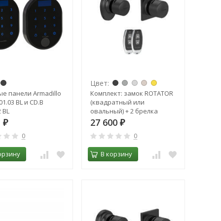
Цвет:
е панели Armadillo
Комплект: замок ROTATOR
01.03 BL и CD.B
(квадратный или
 BL
овальный) + 2 брелка
1
27 600
₽
₽
0
0
орзину
В корзину