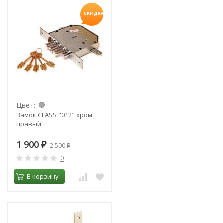
СКИДКА!
Цвет:
Замок CLASS "012" хром
правый
1 900
₽
2 500
₽
0
В корзину