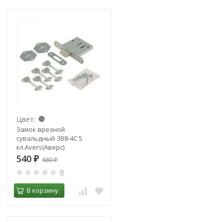
Цвет:
Замок врезной
сувальдный ЗВ8-4С 5
кл.Avers(Аверс)
540
₽
680
₽
0
В корзину