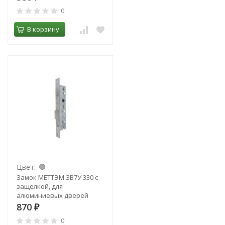
0
В корзину
Цвет:
Замок МЕТТЭМ ЗВ7У 330 с
защелкой, для
алюминиевых дверей
870
₽
0