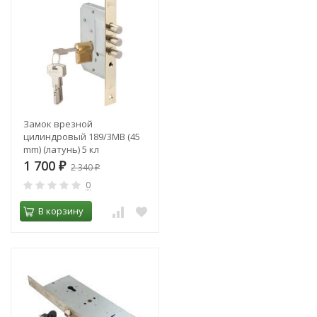
Замок врезной
цилиндровый 189/3MB (45
mm) (латунь) 5 кл
1 700
₽
2 340
₽
0
В корзину