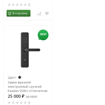
0
В корзину
NEW!
Цвет:
Замок врезной
электронный с ручкой
Kaadas S500 с отпечатком
пальца, черный
25 000
₽
26 100
₽
0