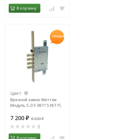
В корзину
СКИДКА!
Цвет:
Врезной замок Меттэм
Модуль S 2/3 ЗВ11 518.Т-П,
7 200
₽
8 200
₽
0
В корзину