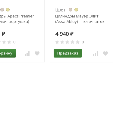
Цвет:
ры Apecs Premier
Цилиндры Мауэр Элит
ключ-вертушка​)
(Assa-Abloy) — ключ-шток
0
4 940
₽
₽
0
0
орзину
Предзаказ