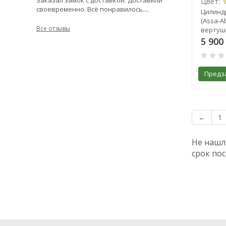
Заказал замок с доставкой. Доставили
Цвет:
своевременно. Всё понравилось....
Цилинд
(Assa-A
Все отзывы
вертуш
5 900
Предз
←
1
Не нашл
срок пос