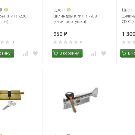
Цвет:
Цвет:
ы КРИТ P-220
Цилиндры КРИТ RT-938
Цилинд
люч)
(ключ-вертушка)
CD-C (
950
1 30
₽
0
0
рзину
В корзину
В к