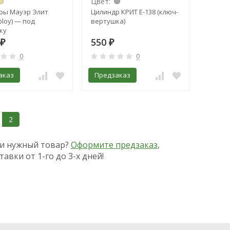
Цвет:
ры Мауэр Элит
Цилиндр КРИТ Е-138 (ключ-
bloy) — под
вертушка)
ку
550
₽
₽
0
0
аказ
Предзаказ
2
и нужный товар?
Оформите предзаказ
,
тавки от 1-го до 3-х дней!