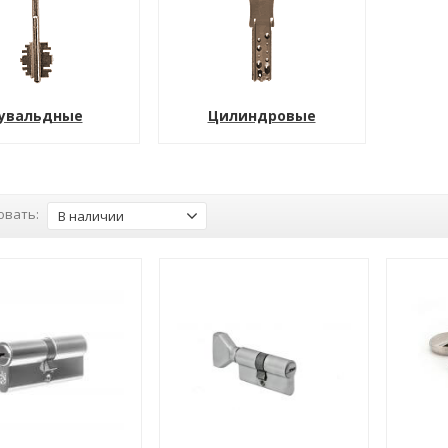
увальдные
Цилиндровые
овать:
В наличии