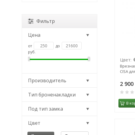
Фильтр
Цена
от
до
руб.
Цвет:
Врезна
CISA дл
Производитель
2 900
Тип броненакладки
В ко
Под тип замка
Цвет