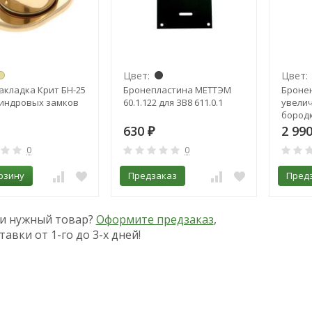
Цвет:
Цвет:
кладка Крит БН-25
Бронепластина МЕТТЭМ
Бронен
линдровых замков
60.1.122 для ЗВ8 611.0.1
увели
бород
630
2 99
₽
0
0
рзину
Предзаказ
Пред
и нужный товар?
Оформите предзаказ
,
тавки от 1-го до 3-х дней!