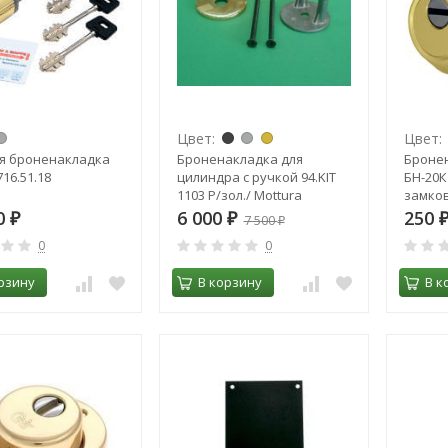
Цвет:
Цвет:
я броненакладка
Броненакладка для
Броне
716.51.18
цилиндра с ручкой 94.KIT
БН-20К
1103 Р/зол./ Mottura
замко
0
6 000
250
₽
₽
7 500
₽
0
0
рзину
В корзину
В к