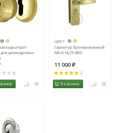
Цвет:
накладка Крит
Гарнитур бронированный
 для цилиндровых
ABUS NLZS 8DD
в
11 000
₽
₽
0
2
орзину
В корзину