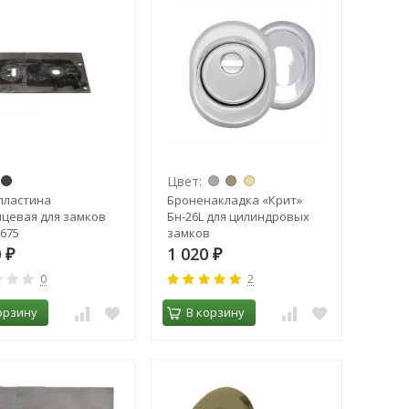
Цвет:
пластина
Броненакладка «Крит»
цевая для замков
Бн-26L для цилиндровых
7675
замков
0
1 020
₽
₽
0
2
орзину
В корзину