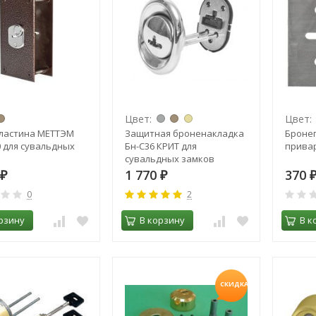
Цвет:
Цвет:
ластина МЕТТЭМ
Защитная броненакладка
Броне
0 для сувальдных
Бн-C36 КРИТ для
прива
сувальдных замков
1 770
370
₽
₽
0
2
рзину
В корзину
В к
СКИДКА!