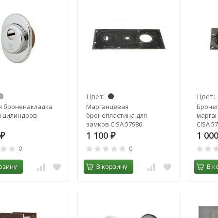
Цвет:
Цвет:
я броненакладка
Марганцевая
Броне
я цилиндров
бронепластина для
марган
замков CISA 57986
CISA 5
1 100
1 00
₽
₽
0
0
рзину
В корзину
В к