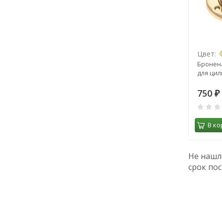
Цвет:
Бронена
для ци
750
₽
В ко
Не нашл
срок пос