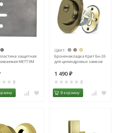
Цвет:
пластина защитная
Броненакладка Крит Бн-26
риваемая МЕТТЭМ
для цилиндровых замков
1 490
₽
₽
0
0
орзину
В корзину