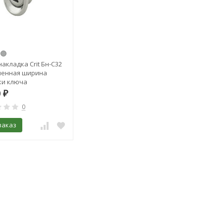
акладка Crit Бн-С32
ченная ширина
ки ключа
0
₽
0
заказ