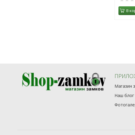
В корзину
В ко
ПРИЛО
Магазин 
Цвет:
Наш блог
Врезной цилиндровый
замок КРИТ ЗВ-72/55,
Фотогале
аналог ЗВ4-6 (ЗАЗ)
930
₽
0
В корзину