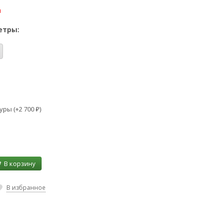
и
етры:
уры (+
2 700
)
₽
В корзину
В избранное