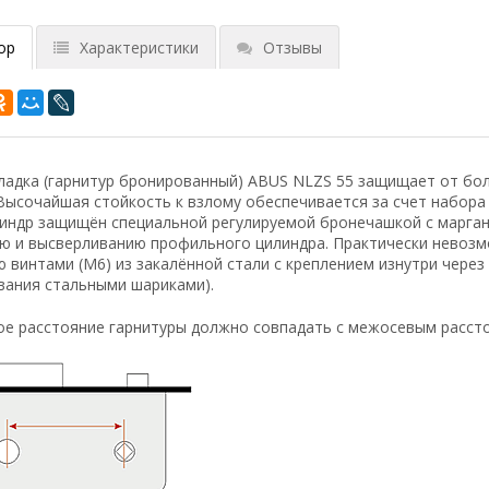
ор
Характеристики
Отзывы
адка (гарнитур бронированный) ABUS NLZS 55 защищает от боль
Высочайшая стойкость к взлому обеспечивается за счет набор
линдр защищён специальной регулируемой бронечашкой с марган
ю и высверливанию профильного цилиндра. Практически невозм
 винтами (М6) из закалённой стали с креплением изнутри через
вания стальными шариками).
е расстояние гарнитуры должно совпадать с межосевым рассто