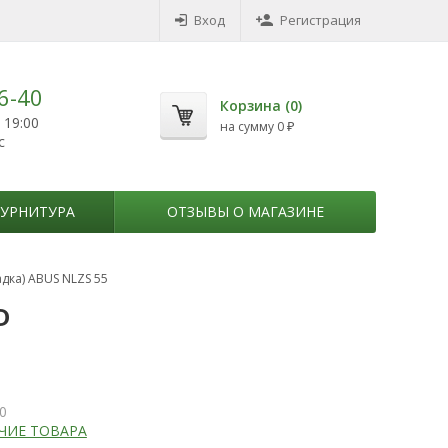
Вход
Регистрация
6-40
Корзина (
0
)
 19:00
на сумму
0
₽
с
УРНИТУРА
ОТЗЫВЫ О МАГАЗИНЕ
ка) ABUS NLZS 55
D
0
ЧИЕ ТОВАРА