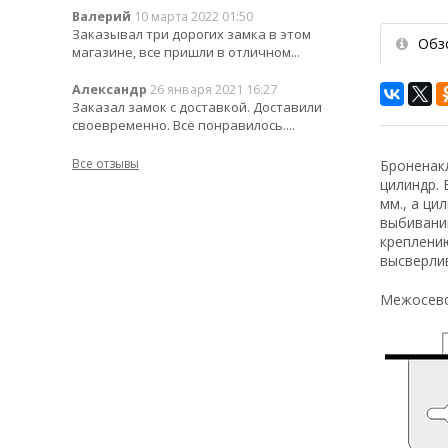
Валерий
10 марта 2022 01:50
Заказывал три дорогих замка в этом
Обз
магазине, все пришли в отличном...
Александр
26 января 2021 16:27
Заказал замок с доставкой. Доставили
своевременно. Всё понравилось....
Все отзывы
Броненакл
цилиндр. 
мм., а ци
выбивани
креплению
высверли
Межосево