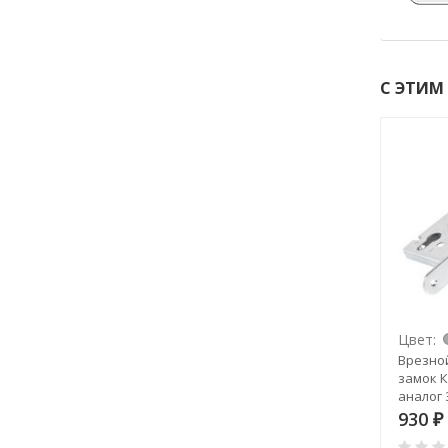
С ЭТИМ
Цвет:
Цвет:
Врезной цилиндровый
Врезно
замок КРИТ ЗВ-72/55,
замок К
аналог ЗВ4-6 (ЗАЗ)
аналог 
930
930
₽
₽
0