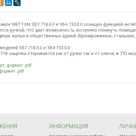
амок МЕТТЭМ ЗВ7 718.0.0 и ЗВ4 733.0.0 оснащен функцией антип
тся ручкой, что дает возможность экстренно покинуть помещен
вери жилых и общественных зданий (бронированные, стальные, 
моделей ЗВ7 718.0.0 и ЗВ4 733.0.0
718 защелка открывается как от ручки так и от ключа, в 733
мод
т; формат .pdf
формат .pdf
ЖЕНИЯ
ИНФОРМАЦИЯ
ЛИЧН