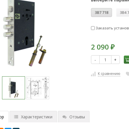
ЗВ7 718
ЗВ4 
Заказать установк
2 090
₽
-
+
К сравнению
ор
Характеристики
Отзывы