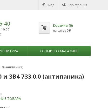
Вход
Регистрация
6-40
Корзина (
0
)
 19:00
на сумму
0
₽
с
УРНИТУРА
ОТЗЫВЫ О МАГАЗИНЕ
.0 (антипаника)
и ЗВ4 733.0.0 (антипаника)
0
ЧИЕ ТОВАРА
етры: