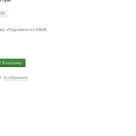
733
у: «Под ключ» (+
2 500
)
₽
В корзину
В избранное