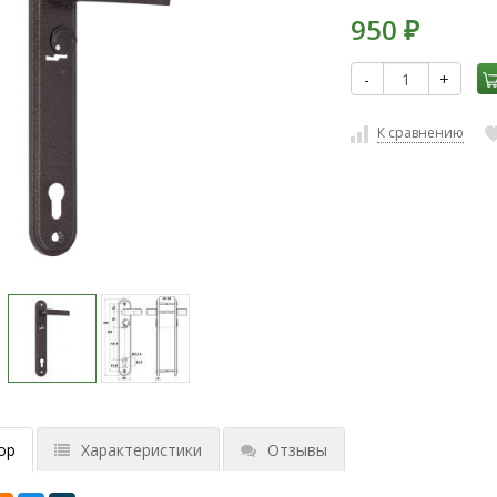
950
₽
-
+
К сравнению
ор
Характеристики
Отзывы